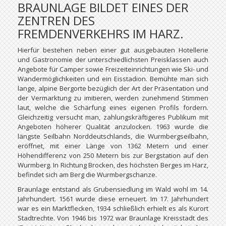
BRAUNLAGE BILDET EINES DER
ZENTREN DES
FREMDENVERKEHRS IM HARZ.
Hierfür bestehen neben einer gut ausgebauten Hotellerie
und Gastronomie der unterschiedlichsten Preisklassen auch
Angebote für Camper sowie Freizeiteinrichtungen wie Ski- und
Wandermöglichkeiten und ein Eisstadion. Bemühte man sich
lange, alpine Bergorte bezüglich der Art der Präsentation und
der Vermarktung zu imitieren, werden zunehmend Stimmen
laut, welche die Schärfung eines eigenen Profils fordern.
Gleichzeitig versucht man, zahlungskräftigeres Publikum mit
Angeboten höherer Qualität anzulocken. 1963 wurde die
längste Seilbahn Norddeutschlands, die Wurmbergseilbahn,
eröffnet, mit einer Länge von 1362 Metern und einer
Höhendifferenz von 250 Metern bis zur Bergstation auf den
Wurmberg. In Richtung Brocken, des höchsten Berges im Harz,
befindet sich am Berg die Wurmbergschanze.
Braunlage entstand als Grubensiedlung im Wald wohl im 14.
Jahrhundert. 1561 wurde diese erneuert. Im 17. Jahrhundert
war es ein Marktflecken, 1934 schließlich erhielt es als Kurort
Stadtrechte. Von 1946 bis 1972 war Braunlage Kreisstadt des