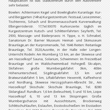
Hauptsaison ist das Stadtzentrum durch den Autoverkehr
sehr belastet.
Bowlen: Achtermann Kegel und Bowlingbahn Kuranlage: Kur-
und Berggarten (14ha) Kurgastzentrum: Festsaal, Lesezimmer,
Tischtennis, Schach und Brunnenausschank Kurverwaltung:
Elbingerröderstr. 17,Tel.93070 Kurkonzerte: täglich im
Kurgastzentrum Kutsch- und Schlittenfahrten: Seyferth, Tel.
2930, Massage- und Bäderpraxis: H. Tippe, o. H. Schnabel,
Sanatorium Dr. Barner Museum: Heimat- und Skimuseum
Braunlage,an der Kurpromenade, Tel. 1646 Reiten: Reitanlage
Braunlage, Tel. 3520,Ausritte, in der Halle oder Longen-
Unterricht Rodeln: Am Wurmberg 1,5 km, an der Skiwiese und
am Hasselkopf Sauna, Solarium, Schwimmen: Im Freizeitbad
Braunlage und im Waldschwimmbad Hohegeiß Ski-alpin,
Skifahren: große Wurmbergabfahrt 3km, 400m
Höhenunterschied, Sögdingsabfahrt 3,5 km und
Bratwurstabfahrt 5 km, Liftabfahrten Hexenritt, Kaffeehorst
und Nordhang, Skiwiese Herzog-Johann-Albrecht Str., Am
Hasselkopf Skischule: Skischule Braunlage, Tel. 8280
Skilanglauf: Rundkurs 1,6 km (beleuchtet), 5 und 10 km, Loipe
Hasselkopf 6, 10 und 13 km Skispringen: Große
Wurmbergschanze mit Aussichtsturm, Brockenweg
Schlittschuhlaufen, Eislaufen, Eisstockschießen: Im Eisstadion