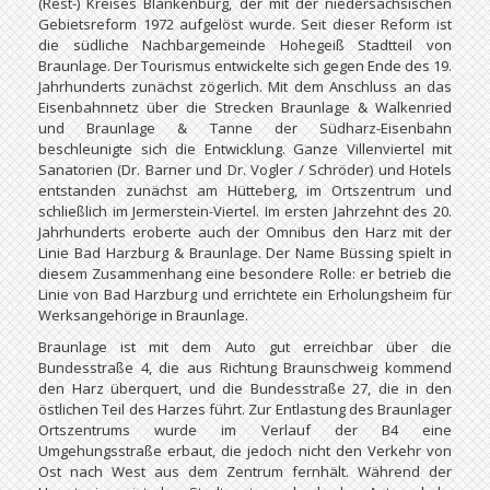
(Rest-) Kreises Blankenburg, der mit der niedersächsischen
Gebietsreform 1972 aufgelöst wurde. Seit dieser Reform ist
die südliche Nachbargemeinde Hohegeiß Stadtteil von
Braunlage. Der Tourismus entwickelte sich gegen Ende des 19.
Jahrhunderts zunächst zögerlich. Mit dem Anschluss an das
Eisenbahnnetz über die Strecken Braunlage & Walkenried
und Braunlage & Tanne der Südharz-Eisenbahn
beschleunigte sich die Entwicklung. Ganze Villenviertel mit
Sanatorien (Dr. Barner und Dr. Vogler / Schröder) und Hotels
entstanden zunächst am Hütteberg, im Ortszentrum und
schließlich im Jermerstein-Viertel. Im ersten Jahrzehnt des 20.
Jahrhunderts eroberte auch der Omnibus den Harz mit der
Linie Bad Harzburg & Braunlage. Der Name Büssing spielt in
diesem Zusammenhang eine besondere Rolle: er betrieb die
Linie von Bad Harzburg und errichtete ein Erholungsheim für
Werksangehörige in Braunlage.
Braunlage ist mit dem Auto gut erreichbar über die
Bundesstraße 4, die aus Richtung Braunschweig kommend
den Harz überquert, und die Bundesstraße 27, die in den
östlichen Teil des Harzes führt. Zur Entlastung des Braunlager
Ortszentrums wurde im Verlauf der B4 eine
Umgehungsstraße erbaut, die jedoch nicht den Verkehr von
Ost nach West aus dem Zentrum fernhält. Während der